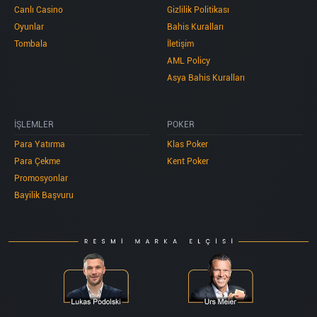
Canlı Casino
Gizlilik Politikası
Oyunlar
Bahis Kuralları
Tombala
İletişim
AML Policy
Asya Bahis Kuralları
İŞLEMLER
POKER
Para Yatırma
Klas Poker
Para Çekme
Kent Poker
Promosyonlar
Bayilik Başvuru