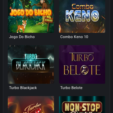
Jogo Do Bicho
Combo Keno 10
Turbo Blackjack
Turbo Belote