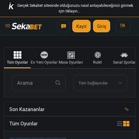
Gerçek Sekabet sitesinde olduğunuzu nasıl anlayabileceğinizi görmek
için tıklayın...
TR
Kayıt
Giriş
Popüler
ve
Yeni
Tüm Oyunlar
En Yeni Oyunlar
Masa Oyunları
Rulet
Sanal Sporlar
Casino
Oyunları
Tüm Sağlayıcılar
Son Kazananlar
Tüm Oyunlar