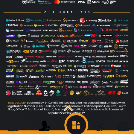
ImagineLive
Pragmatic Play
Porko Collect Super Pot
Celestial Revolutions
Auto Roulette
Azure Blackjack 91
Gambleman
Hit Slot 2026