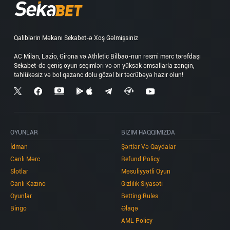
Pragmatic Play
Evolution
614.000.000 TL
52.000.000 TL
Gates Of Olympus
Groovin Tiger
Seka Ozel Blackjack 1
Türkçe Rulet
Qaliblərin Məkanı Sekabet-ə Xoş Gəlmişsiniz
AC Milan, Lazio, Girona və Athletic Bilbao-nun rəsmi mərc tərəfdaşı
Sekabet-də geniş oyun seçimləri və ən yüksək əmsallarla zəngin,
TvBet
Evolution
Burning Coins 100
Big Bass Blast
Roulette X1001
Türkçe Crazy Time
OYUNLAR
BIZIM HAQQIMIZDA
İdman
Şərtlər Və Qaydalar
Canlı Mərc
Refund Policy
Slotlar
Məsuliyyətli Oyun
Pragmatic Play
Ezugi
Canlı Kazino
Gizlilik Siyasəti
Joker's Revenge
Football 2026
Fortune Roulette
EZ Marble Race Las Vegas
Oyunlar
Betting Rules
Bingo
Əlaqə
AML Policy